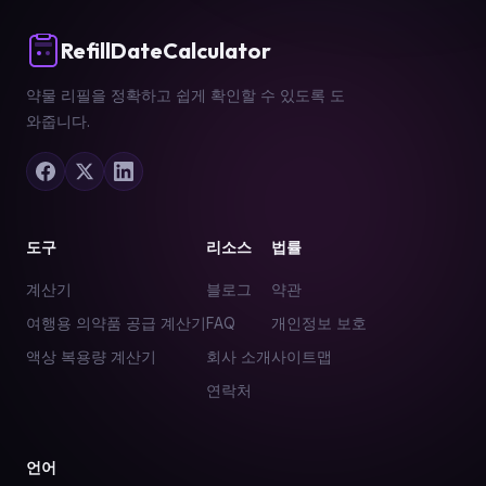
RefillDateCalculator
약물 리필을 정확하고 쉽게 확인할 수 있도록 도
와줍니다.
도구
리소스
법률
계산기
블로그
약관
여행용 의약품 공급 계산기
FAQ
개인정보 보호
액상 복용량 계산기
회사 소개
사이트맵
연락처
언어