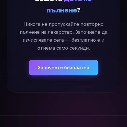
пълнене
?
Никога не пропускайте повторно
пълнене на лекарство. Започнете да
изчислявате сега — безплатно е и
отнема само секунди.
Започнете безплатно