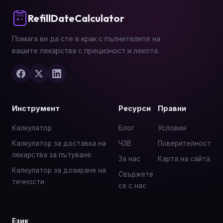
RefillDateCalculator
Помага ви да сте в крак с пълнителите на
вашите лекарства с прецизност и лекота.
Инструмент
Ресурси
Правни
Калкулатор
Блог
Условия
Калкулатор за доставка на
ЧЗВ
Поверителност
лекарства за пътуване
За нас
Карта на сайта
Калкулатор за дозиране на
Свържете
течности
се с нас
Език