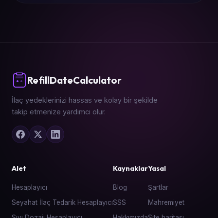
RefillDateCalculator
İlaç yedeklerinizi hassas ve kolay bir şekilde
takip etmenize yardımcı olur.
Alet
Kaynaklar
Yasal
Hesaplayıcı
Blog
Şartlar
Seyahat İlaç Tedarik Hesaplayıcı
SSS
Mahremiyet
Sıvı Dozajı Hesaplayıcı
Hakkımızda
Site haritası