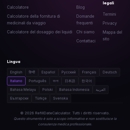
legali
Calcolatore
Blog
Termini
Calcolatore della fornitura di
Domande
medicinali da viaggio
frequenti
Privacy
Calcolatore del dosaggio dei liquidi
Chi siamo
Mappa del
sito
Contattaci
Lingua
English
हिन्दी
Español
Русский
Français
Deutsch
Italiano
Português
বাংলা
日本語
한국어
Bahasa Melayu
Polski
Bahasa Indonesia
العربية
Български
Türkçe
Svenska
© 2026 RefillDateCalculator. Tutti i diritti riservato.
Questo strumento è solo a scopo informativo e non sostituisce la
consulenza medica professionale.