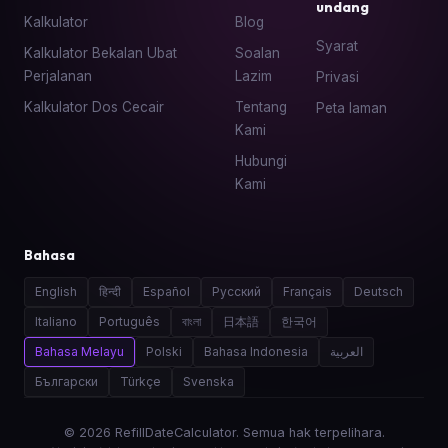
undang
Kalkulator
Blog
Syarat
Kalkulator Bekalan Ubat
Soalan
Perjalanan
Lazim
Privasi
Kalkulator Dos Cecair
Tentang
Peta laman
Kami
Hubungi
Kami
Bahasa
English
हिन्दी
Español
Русский
Français
Deutsch
Italiano
Português
বাংলা
日本語
한국어
Bahasa Melayu
Polski
Bahasa Indonesia
العربية
Български
Türkçe
Svenska
© 2026 RefillDateCalculator. Semua hak terpelihara.