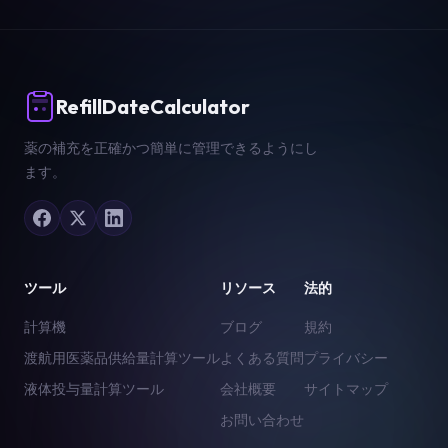
RefillDateCalculator
薬の補充を正確かつ簡単に管理できるようにし
ます。
ツール
リソース
法的
計算機
ブログ
規約
渡航用医薬品供給量計算ツール
よくある質問
プライバシー
液体投与量計算ツール
会社概要
サイトマップ
お問い合わせ