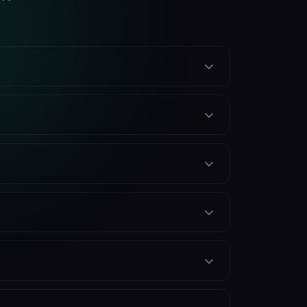
認します。
1 日 1 回の薬の 30 日分の供給の場合、薬
ンでは、30 日分のうち 75% が使用されたとき、つま
日付が表示されます。
。
このツールは、3 つの主要な入力 (総錠数、1 日
治療の空白期間の回避のために補充計算機を使用し
ることはありません。アカウント登録は必要な
。1 日の服用量として「2」と入力します。薬剤補充計
をリクエストする必要があります。 NNMC 薬局
リクエストを受け付けています。この計算ツール
画するのに役立ちます。
保険の事前承認審査 (1 ～ 3 営業日)、および薬局
ドヒアランスのギャップを避けることができます。