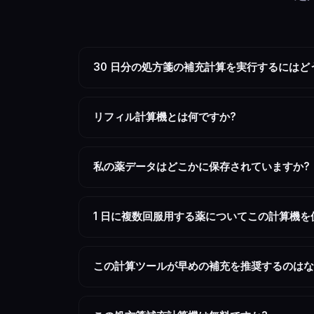
30 日分の処方箋の補充計算を実行するにはど
30 日分の処方箋補充の計算を実行するには、調剤
局は 30 錠を調剤します。 1 日 2 回の薬の場合、
リフィル計算機とは何ですか?
り 22 日目から 25 日目あたりに補充するこ
補充計算ツールは、調剤量と 1 日の投与量に基
あたりの錠剤、充填日) を受け取り、供給がゼ
私の薬データはどこかに保存されていますか?
ます。医療提供者と薬局は、保険の請求、在庫管
いいえ、すべての計算は Web ブラウザーで実行
く、Cookie によって処方データが追跡される
1 日に複数回服用する薬についてこの計算機を
NNMC 補充ポリシー
はい、「1 日あたりの錠剤」フィールドに 1 日
国立海軍医療センター (NNMC) の補充ポリ
算機は、錠剤の半分の投与量に対して 0.5 など
この計算ツールが早めの補充を推奨するのはな
は、自動電話補充ライン、薬局窓口での対面、T
は、NNMC 患者が次回の補充日を決定し、NN
推奨補充期限は、在庫がなくなる 3 ～ 5 日前に
が閉まっている可能性がある週末や休日の 3 つの