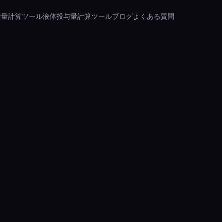
給量計算ツール
液体投与量計算ツール
ブログ
よくある質問