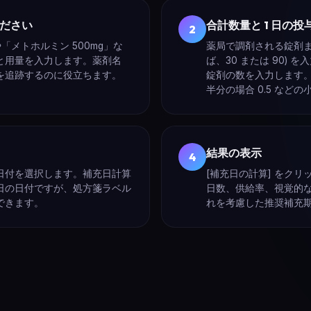
ださい
合計数量と 1 日の
2
や「メトホルミン 500mg」な
薬局で調剤される錠剤ま
と用量を入力します。薬剤名
ば、30 または 90)
を追跡するのに役立ちます。
錠剤の数を入力します
半分の場合 0.5 など
結果の表示
4
日付を選択します。補充日計算
[補充日の計算] をク
日の日付ですが、処方箋ラベル
日数、供給率、視覚的
できます。
れを考慮した推奨補充