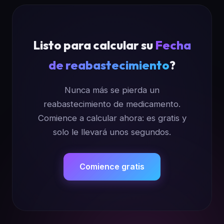
la línea de reabastecimiento telefónica
automatizada, en persona en la ventanilla de la
farmacia y el portal para pacientes en línea de
Listo para calcular su
TRICARE. Esta calculadora ayuda a los
Fecha
pacientes de NNMC a determinar su próxima
de reabastecimiento
?
fecha de recarga y planificar solicitudes dentro
del período de anticipación de 7 a 10 días
requerido por la política de recarga de NNMC.
Nunca más se pierda un
reabastecimiento de medicamento.
Comience a calcular ahora: es gratis y
solo le llevará unos segundos.
Comience gratis