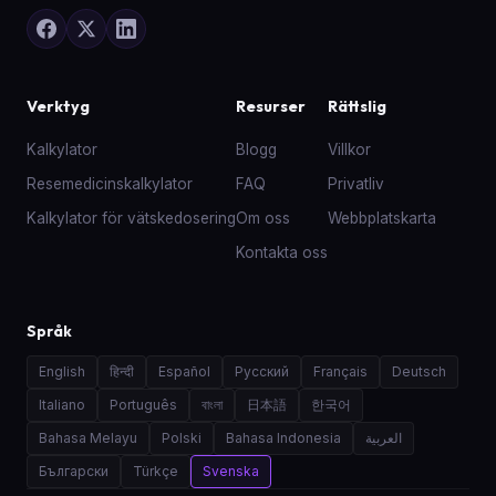
Verktyg
Resurser
Rättslig
Kalkylator
Blogg
Villkor
Resemedicinskalkylator
FAQ
Privatliv
Kalkylator för vätskedosering
Om oss
Webbplatskarta
Kontakta oss
Språk
English
हिन्दी
Español
Русский
Français
Deutsch
Italiano
Português
বাংলা
日本語
한국어
Bahasa Melayu
Polski
Bahasa Indonesia
العربية
Български
Türkçe
Svenska