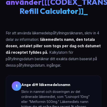
använder[[[CODEX_TRAN
Refill Calculator]]_
För att använda läkemedelspåfyllningsräknaren, skriv in 4
delar av information:
läkemedlets namn, den totala
dosen, antalet piller som togs per dag och datumet
då receptet fylldes på.
Kalkylatorn för
påfyllningsdatum beräknar ditt exakta datum baserat på
dessa påfyllningsdatum. ingångar.
Ange ditt läkemedelsnamn
1
Skriv in namnet och doseringen av det
ordinerade läkemedlet, som "Lisinopril 10mg"
eller "Metformin 500mg." Läkemedlets namn
hjälper dig att spåra flera recept åt gången.