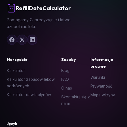
RefillDateCalculator
Pomagamy Ci precyzyjnie i łatwo
uzupełniać leki.
Narzędzie
Zasoby
Informacje
prawne
Kalkulator
Blog
Warunki
Kalkulator zapasów leków
FAQ
podróżnych
Prywatność
O nas
Kalkulator dawki płynów
Mapa witryny
Skontaktuj się z
nami
Język